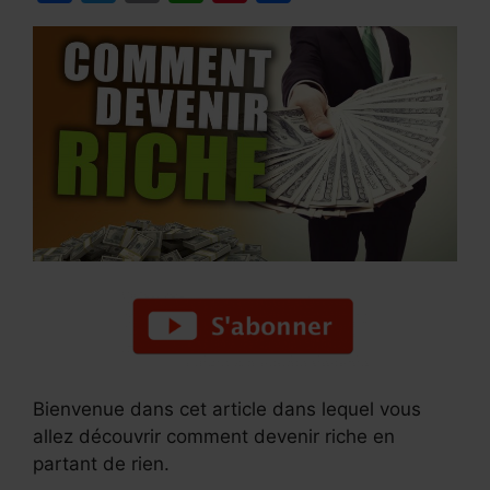
a
w
m
h
nt
h
c
itt
ai
at
er
ar
e
er
l
s
e
e
b
A
st
o
p
o
p
k
Bienvenue dans cet article dans lequel vous
allez découvrir comment devenir riche en
partant de rien.