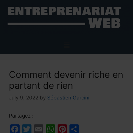
Comment devenir riche en
partant de rien
July 9, 2022
by
Sébastien Garcini
Partagez :
F
T
E
W
Pi
S