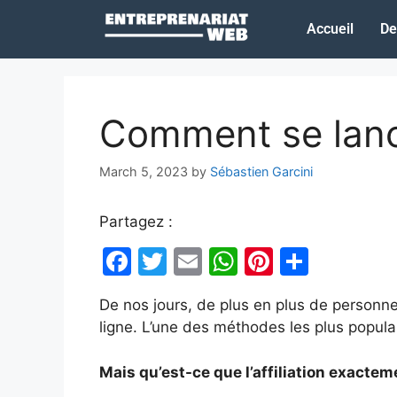
Accueil
De
Comment se lancer
March 5, 2023
by
Sébastien Garcini
Partagez :
F
T
E
W
Pi
S
a
w
m
h
nt
h
De nos jours, de plus en plus de personn
c
itt
ai
at
er
ar
ligne. L’une des méthodes les plus populaire
e
er
l
s
e
e
b
A
st
Mais qu’est-ce que l’affiliation exactem