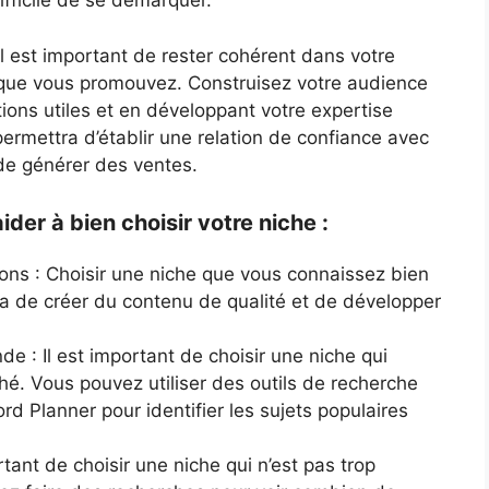
ifficile de se démarquer.
Découvre la méthode pour gagner
8000
Sans créer de produits, sans investir, san
il est important de rester cohérent dans votre
partant de zéro !
 que vous promouvez. Construisez votre audience
ions utiles et en développant votre expertise
ACCÉDER A LA MÉ
rmettra d’établir une relation de confiance avec
de générer des ventes.
ider à bien choisir votre niche :
ions : Choisir une niche que vous connaissez bien
ra de créer du contenu de qualité et de développer
e : Il est important de choisir une niche qui
. Vous pouvez utiliser des outils de recherche
No thanks, I'm not interested!
Planner pour identifier les sujets populaires
rtant de choisir une niche qui n’est pas trop